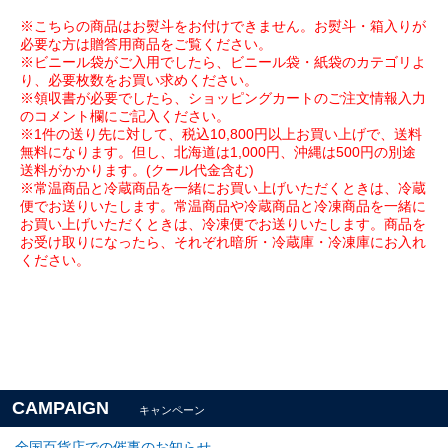
※こちらの商品はお熨斗をお付けできません。お熨斗・箱入りが
必要な方は贈答用商品をご覧ください。
※ビニール袋がご入用でしたら、ビニール袋・紙袋のカテゴリよ
り、必要枚数をお買い求めください。
※領収書が必要でしたら、ショッピングカートのご注文情報入力
のコメント欄にご記入ください。
※1件の送り先に対して、税込10,800円以上お買い上げで、送料
無料になります。但し、北海道は1,000円、沖縄は500円の別途
送料がかかります。(クール代金含む)
※常温商品と冷蔵商品を一緒にお買い上げいただくときは、冷蔵
便でお送りいたします。常温商品や冷蔵商品と冷凍商品を一緒に
お買い上げいただくときは、冷凍便でお送りいたします。商品を
お受け取りになったら、それぞれ暗所・冷蔵庫・冷凍庫にお入れ
ください。
CAMPAIGN
キャンペーン
全国百貨店での催事のお知らせ